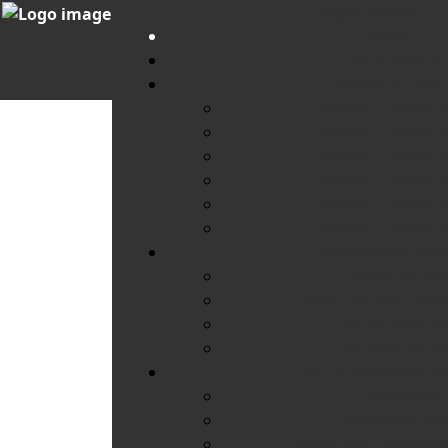
Open menu
HOME
IHR BESUCH
AUSSTELLUNG
AUSSTELLUNG 
AUSSTELLUNG 
AUSSTELLUNG 
AUSSTELLUNG 
AUSSTELLUNG 
AUSSTELLUNG 
HISTORISCHER O
PULVERFAB
ARBEITSERZIEHU
WERK NACH 1
WERKSFRIED
BILDUNGSANGEB
FÜHRUNG
SCHULKLAS
PROJEKTE UND W