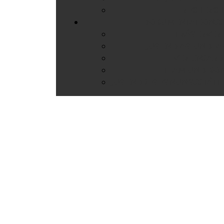
RECHERCH
DOKUMENTATIONSS
TRÄGERVER
JUGEND-AG UND -
VEREINSARB
TEAM UND KO
JUGENDBEGEGNUNGSSTÄTTE